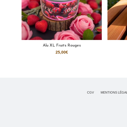
Alu XL Fruits Rouges
AJOUTER AU PANIER
25,00
€
CGV
MENTIONS LÉGA