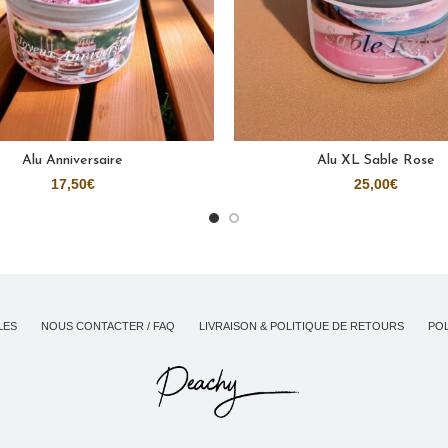
Alu Anniversaire
Alu XL Sable Rose
AJOUTER AU PANIER
AJOUTER AU PANIER
17,50
€
25,00
€
LES
NOUS CONTACTER / FAQ
LIVRAISON & POLITIQUE DE RETOURS
POL